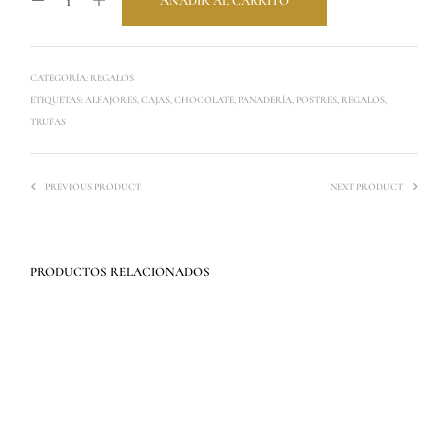
AÑADIR AL CARRITO
CATEGORÍA:
REGALOS
ETIQUETAS:
ALFAJORES
,
CAJAS
,
CHOCOLATE
,
PANADERÍA
,
POSTRES
,
REGALOS
,
TRUFAS
PREVIOUS PRODUCT
NEXT PRODUCT
PRODUCTOS RELACIONADOS
$
145.100
$
93.100