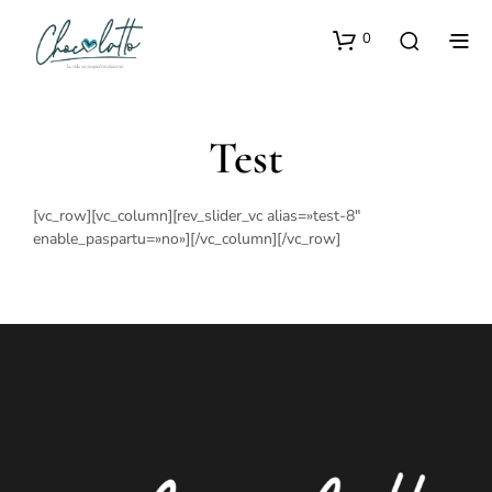
0
Test
[vc_row][vc_column][rev_slider_vc alias=»test-8″
enable_paspartu=»no»][/vc_column][/vc_row]