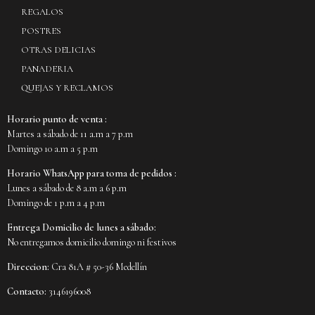
REGALOS
POSTRES
OTRAS DELICIAS
PANADERIA
QUEJAS Y RECLAMOS
Horario punto de venta :
Martes a sábado de 11 a.m a 7 p.m
Domingo 10 a.m a 5 p.m
Horario WhatsApp para toma de pedidos :
Lunes a sábado de 8 a.m a 6 p.m
Domingo de 1 p.m a 4 p.m
Entrega Domicilio de lunes a sábado:
No entregamos domicilio domingo ni festivos
Direccion:
Cra 81A # 50-36 Medellín
Contacto:
3146196008