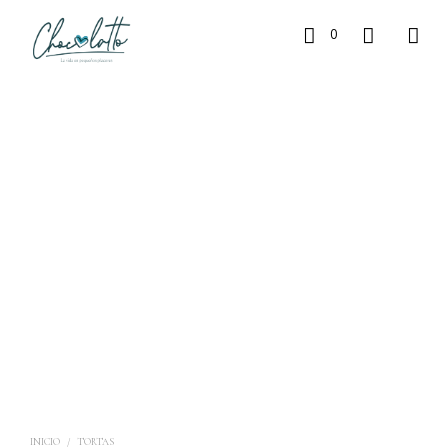
0
INICIO
/
TORTAS