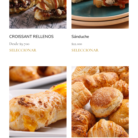
CROISSANT RELLENOS
Sánduche
Desde
$
9.700
$
22.100
SELECCIONAR
SELECCIONAR