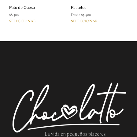
Palo de Queso
Pasteles
$
8.500
Desde
$
7.400
SELECCIONAR
SELECCIONAR