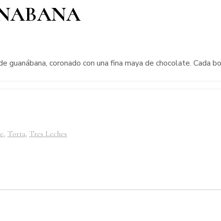
ANABANA
 guanábana, coronado con una fina maya de chocolate. Cada bocado
e
,
Torta
,
Tres Leches