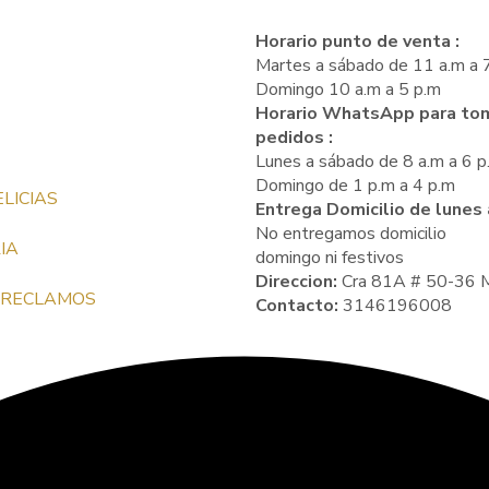
Horario punto de venta :
Martes a sábado de 11 a.m a 
Domingo 10 a.m a 5 p.m
Horario WhatsApp para to
pedidos :
Lunes a sábado de 8 a.m a 6 p
Domingo de 1 p.m a 4 p.m
LICIAS
Entrega Domicilio de lunes
No entregamos domicilio
IA
domingo ni festivos
Direccion:
Cra 81A # 50-36 M
Y RECLAMOS
Contacto:
3146196008