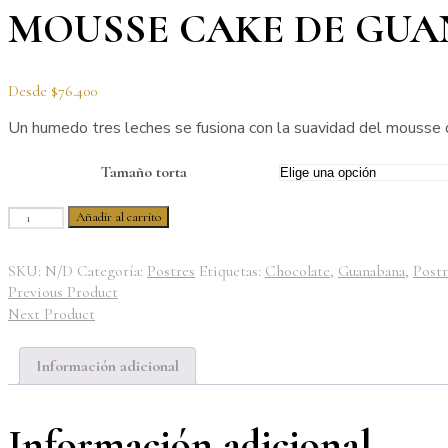
MOUSSE CAKE DE GU
Desde
$
76.400
Un humedo tres leches se fusiona con la suavidad del mousse de
Tamaño torta
Añadir al carrito
SKU:
N/D
Categoría:
Postres
Etiquetas:
Chocolate
,
Guanabana
,
Postr
Previous Product
Next Product
Información adicional
Información adicional