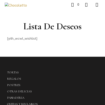
0
Lista De Deseos
[yith_wcwl_wishlist]
TORTAS
REGALOS
POSTRES
OTRAS DELICIAS
PANADERIA
QUEJAS Y RECLAMOS